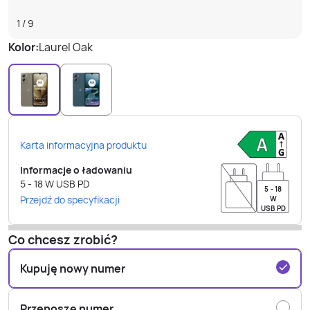
1
/
9
Kolor:
Laurel Oak
Karta informacyjna produktu
Informacje o ładowaniu
5 - 18
W
USB PD
5 - 18
Przejdź do specyfikacji
W
USB PD
Co chcesz zrobić?
Kupuję nowy numer
Przenoszę numer