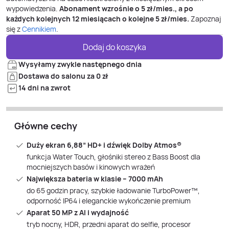
wypowiedzenia.
Abonament wzrośnie o
5
zł/mies., a po
każdych kolejnych 12 miesiącach o kolejne
5
zł/mies.
Zapoznaj
się z
Cennikiem
.
Dodaj do koszyka
Wysyłamy zwykle następnego dnia
Dostawa do salonu za 0 zł
14 dni na zwrot
Główne cechy
Duży ekran 6,88” HD+ i dźwięk Dolby Atmos®
funkcja Water Touch, głośniki stereo z Bass Boost dla
mocniejszych basów i kinowych wrażeń
Największa bateria w klasie – 7000 mAh
do 65 godzin pracy, szybkie ładowanie TurboPower™,
odporność IP64 i eleganckie wykończenie premium
Aparat 50 MP z AI i wydajność
tryb nocny, HDR, przedni aparat do selfie, procesor