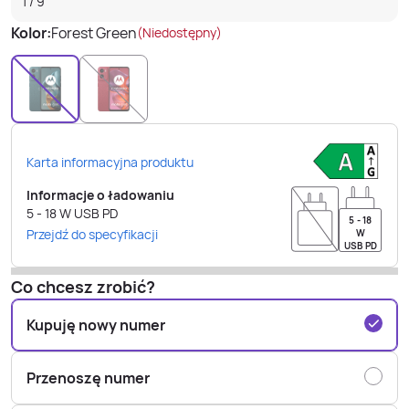
1
/
9
Kolor:
Forest Green
(Niedostępny)
Karta informacyjna produktu
Informacje o ładowaniu
5 - 18
W
USB PD
5 - 18
Przejdź do specyfikacji
W
USB PD
Co chcesz zrobić?
Kupuję nowy numer
Przenoszę numer