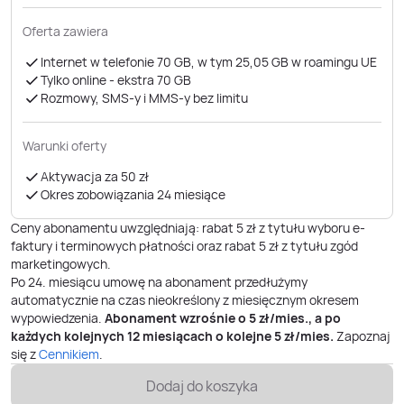
Oferta zawiera
Internet w telefonie 70 GB, w tym 25,05 GB w roamingu UE
Tylko online - ekstra 70 GB
Rozmowy, SMS-y i MMS-y bez limitu
Warunki oferty
Aktywacja za 50 zł
Okres zobowiązania 24 miesiące
Ceny abonamentu uwzględniają: rabat 5 zł z tytułu wyboru e-
faktury i terminowych płatności oraz rabat 5 zł z tytułu zgód
marketingowych.
Po
24
. miesiącu umowę na abonament przedłużymy
automatycznie na czas nieokreślony z miesięcznym okresem
wypowiedzenia.
Abonament wzrośnie o
5
zł/mies., a po
każdych kolejnych 12 miesiącach o kolejne
5
zł/mies.
Zapoznaj
się z
Cennikiem
.
Dodaj do koszyka