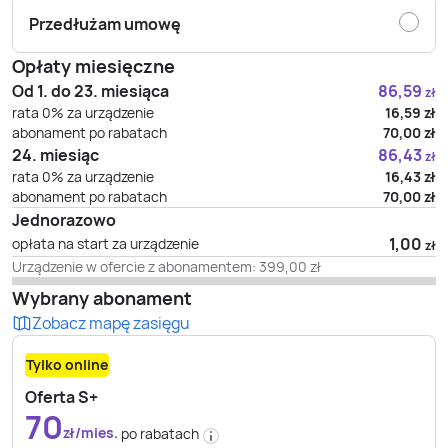
Przedłużam umowę
Opłaty miesięczne
Od 1. do 23. miesiąca
86,59
zł
rata 0% za urządzenie
16,59
zł
abonament po rabatach
70,00
zł
24. miesiąc
86,43
zł
rata 0% za urządzenie
16,43
zł
abonament po rabatach
70,00
zł
Jednorazowo
1,00
opłata na start za urządzenie
zł
Urządzenie w ofercie z abonamentem:
399,00
zł
Wybrany abonament
Zobacz mapę zasięgu
Tylko online
Oferta S+
70
zł/mies.
po rabatach