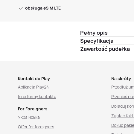
obsługa eSIM LTE
Pełny opis
Specyfikacja
Zawartość pudełka
Kontakt do Play
Na skróty
Aplikacja Play24
Przedłuż u
Inne formy kontaktu
Przenieś nu
Doładuj ko
For Foreigners
Zapłać fakt
Українська
Dokup paki
Offer for foreigners