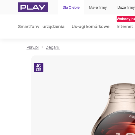
Dla Ciebie
Małe firmy
Duże firmy
Wakacyjna
Smartfony i urządzenia
Usługi komórkowe
Internet
Play.pl
Zegarki