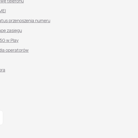
awę telefonu
MEI
atus przenoszenia numeru
pę zasięgu
 5G w Play
dla operatorów
ora