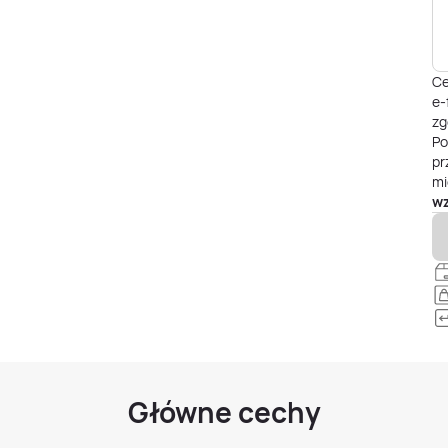
Ce
e-
zg
P
pr
mi
wz
Główne cechy