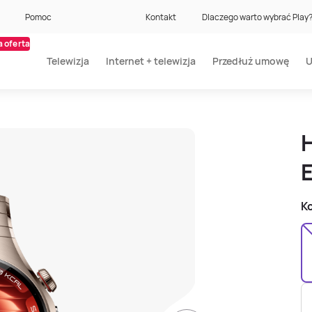
Pomoc
Kontakt
Dlaczego warto wybrać Play
 oferta
Telewizja
Internet + telewizja
Przedłuż umowę
U
E
Ko