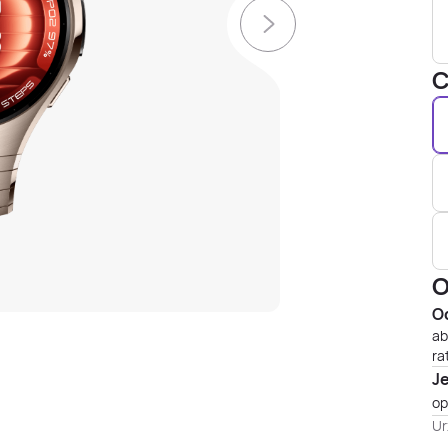
C
O
Od
ab
ra
J
op
Ur