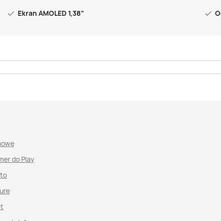
Ekran AMOLED 1,38"
O
mowę
mer do Play
nto
urę
et