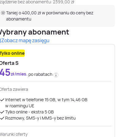
ządzenie bez abonamentu:
2399,00
zł
Taniej o 400,00 zł w porównaniu do ceny bez
abonamentu
ybrany abonament
Zobacz mapę zasięgu
Tylko online
Oferta S
45
zł/mies.
po rabatach
Oferta zawiera
Internet w telefonie 15 GB, w tym 14,46 GB
w roamingu UE
Tylko online - ekstra 5 GB
Rozmowy, SMS-y i MMS-y bez limitu
Warunki oferty