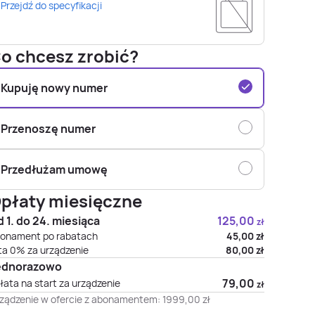
Przejdź do specyfikacji
o chcesz zrobić?
Kupuję nowy numer
Przenoszę numer
Przedłużam umowę
płaty miesięczne
 1. do 24. miesiąca
125,00
zł
onament po rabatach
45,00
zł
ta 0% za urządzenie
80,00
zł
ednorazowo
79,00
łata na start za urządzenie
zł
ządzenie w ofercie z abonamentem:
1999,00
zł