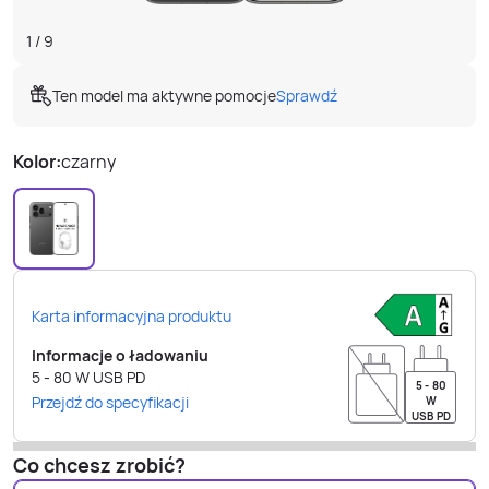
1
/
9
Ten model ma aktywne pomocje
Sprawdź
Kolor:
czarny
Karta informacyjna produktu
Informacje o ładowaniu
5 - 80
W
USB PD
5 - 80
Przejdź do specyfikacji
W
USB PD
Co chcesz zrobić?