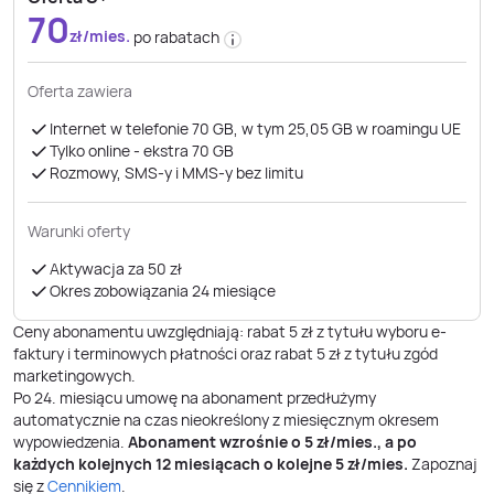
70
zł/mies.
po rabatach
Oferta zawiera
Internet w telefonie 70 GB, w tym 25,05 GB w roamingu UE
Tylko online - ekstra 70 GB
Rozmowy, SMS-y i MMS-y bez limitu
Warunki oferty
Aktywacja za 50 zł
Okres zobowiązania 24 miesiące
Ceny abonamentu uwzględniają: rabat 5 zł z tytułu wyboru e-
faktury i terminowych płatności oraz rabat 5 zł z tytułu zgód
marketingowych.
Po
24
. miesiącu umowę na abonament przedłużymy
automatycznie na czas nieokreślony z miesięcznym okresem
wypowiedzenia.
Abonament wzrośnie o
5
zł/mies., a po
każdych kolejnych 12 miesiącach o kolejne
5
zł/mies.
Zapoznaj
się z
Cennikiem
.