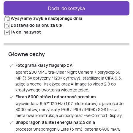
Dodaj do koszyka
Wysyłamy zwykle następnego dnia
Dostawa do salonu za 0 zł
14 dni na zwrot
Główne cechy
Fotografia klasy flagship z AI
aparat 200 MP Ultra‑Clear Night Camera + peryskop 50
MP (3,5× optyczny / 120× cyfrowy), stabilizacja CIPA 6.5,
zdjęcia nocne i księżyca oraz AI Image to Video 2.0 do
kreatywnego tworzenia wideo ze zdjęć.
Ekran 8000 nitów i odporność premium
wyświetlacz 6,57″ 120 Hz (1,07 mld kolorów) o jasności do
8000 nitów, certyfikaty IP68 / IP69 / IP69K i SGS 5‑star,
metalowa konstrukcja unibody oraz Eye Comfort Display.
Snapdragon 8 Elite i energia na 2,5 dnia
procesor Snapdragon 8 Elite (3 nm), bateria 6400 mAh,