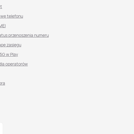
et
awę telefonu
MEI
atus przenoszenia numeru
pę zasięgu
 5G w Play
dla operatorów
ora