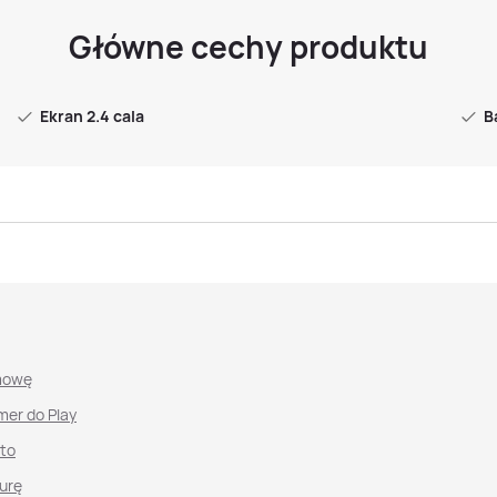
Główne cechy produktu
Ekran 2.4 cala
B
mowę
mer do Play
nto
urę