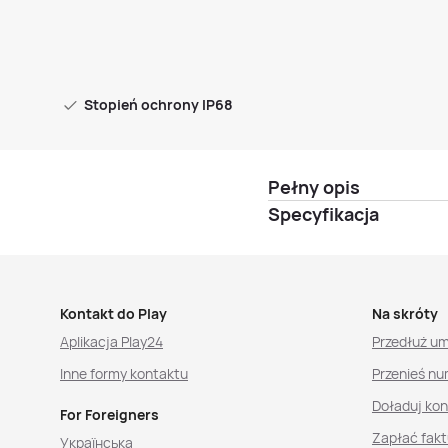
Stopień ochrony IP68
Pełny opis
Specyfikacja
Kontakt do Play
Na skróty
Aplikacja Play24
Przedłuż u
Inne formy kontaktu
Przenieś nu
Doładuj ko
For Foreigners
Zapłać fakt
Українська