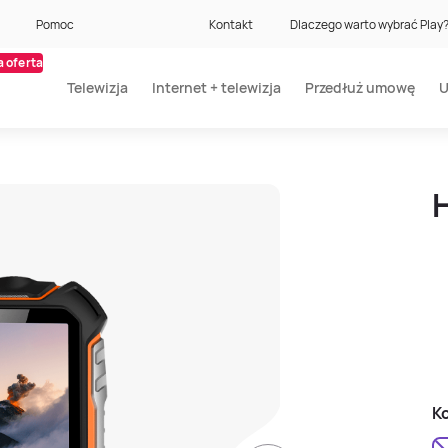
Pomoc
Kontakt
Dlaczego warto wybrać Play
 oferta
Telewizja
Internet + telewizja
Przedłuż umowę
U
Ko