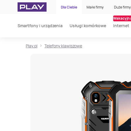
Dla Ciebie
Małe firmy
Duże firmy
Wakacyjna
Smartfony i urządzenia
Usługi komórkowe
Internet
Play.pl
Telefony klawiszowe