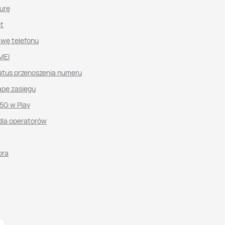
urę
et
awę telefonu
MEI
atus przenoszenia numeru
pę zasięgu
 5G w Play
dla operatorów
ora