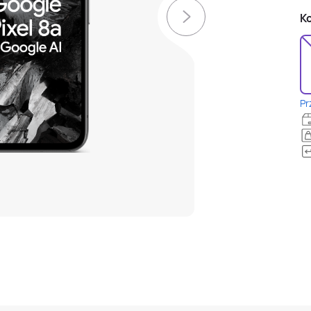
Ko
Pr