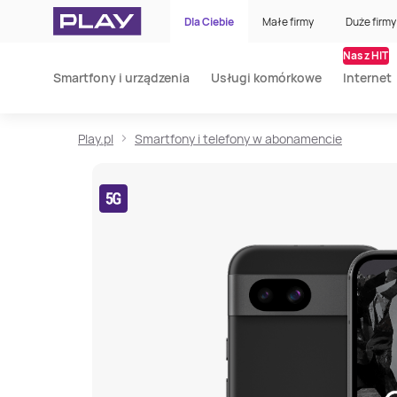
Dla Ciebie
Małe firmy
Duże firmy
Nasz HIT
Smartfony i urządzenia
Usługi komórkowe
Internet
Play.pl
Smartfony i telefony w abonamencie