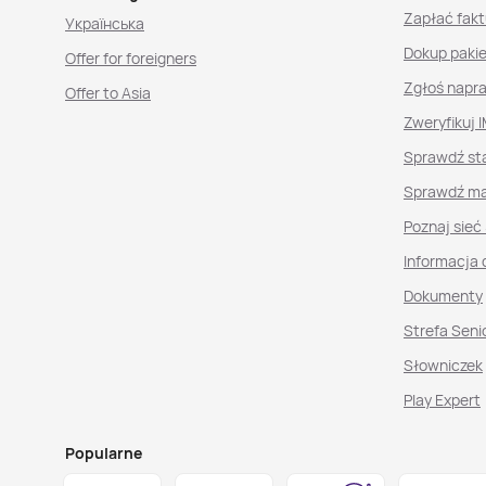
Zapłać fakt
Українська
Dokup paki
Offer for foreigners
Zgłoś napr
Offer to Asia
Zweryfikuj I
Sprawdź st
Sprawdź ma
Poznaj sieć
Informacja 
Dokumenty
Strefa Seni
Słowniczek
Play Expert
Popularne