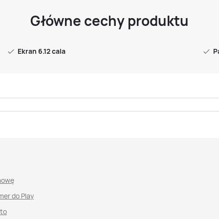
Główne cechy produktu
Ekran 6.12 cala
P
mowę
mer do Play
nto