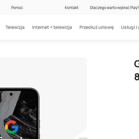
Pomoc
Kontakt
Dlaczego warto wybrać Play
Telewizja
Internet + telewizja
Przedłuż umowę
Usługi i 
G