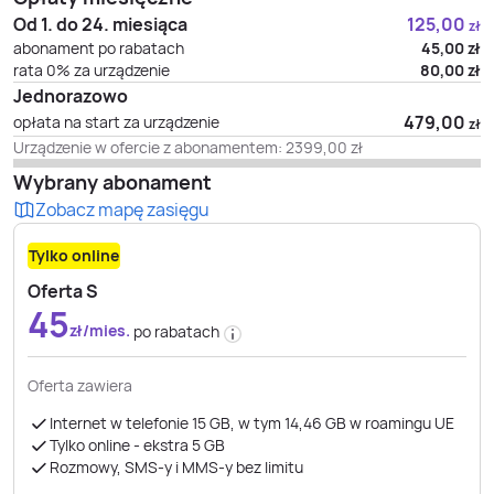
Od 1. do 24. miesiąca
125,00
zł
abonament po rabatach
45,00
zł
rata 0% za urządzenie
80,00
zł
Jednorazowo
479,00
opłata na start za urządzenie
zł
Urządzenie w ofercie z abonamentem:
2399,00
zł
Wybrany abonament
Zobacz mapę zasięgu
Tylko online
Oferta S
45
zł/mies.
po rabatach
Oferta zawiera
Internet w telefonie 15 GB, w tym 14,46 GB w roamingu UE
Tylko online - ekstra 5 GB
Rozmowy, SMS-y i MMS-y bez limitu