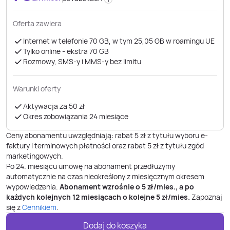
Oferta zawiera
Internet w telefonie 70 GB, w tym 25,05 GB w roamingu UE
Tylko online - ekstra 70 GB
Rozmowy, SMS-y i MMS-y bez limitu
Warunki oferty
Aktywacja za 50 zł
Okres zobowiązania 24 miesiące
Ceny abonamentu uwzględniają: rabat 5 zł z tytułu wyboru e-
faktury i terminowych płatności oraz rabat 5 zł z tytułu zgód
marketingowych.
Po
24
. miesiącu umowę na abonament przedłużymy
automatycznie na czas nieokreślony z miesięcznym okresem
wypowiedzenia.
Abonament wzrośnie o
5
zł/mies., a po
każdych kolejnych 12 miesiącach o kolejne
5
zł/mies.
Zapoznaj
się z
Cennikiem
.
Dodaj do koszyka