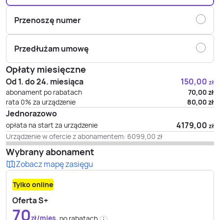
Przenoszę numer
Przedłużam umowę
Opłaty miesięczne
Od 1. do 24. miesiąca
150,00
zł
abonament po rabatach
70,00
zł
rata 0% za urządzenie
80,00
zł
Jednorazowo
4179,00
opłata na start za urządzenie
zł
Urządzenie w ofercie z abonamentem:
6099,00
zł
Wybrany abonament
Zobacz mapę zasięgu
Tylko online
Oferta S+
70
zł/mies.
po rabatach