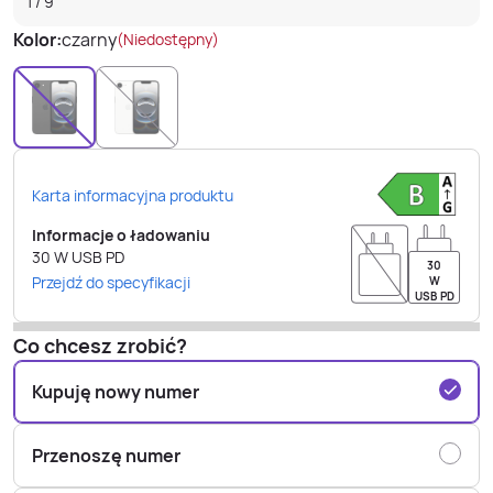
1
/
9
Kolor:
czarny
(Niedostępny)
Karta informacyjna produktu
Informacje o ładowaniu
30
W
USB PD
30
Przejdź do specyfikacji
W
USB PD
Co chcesz zrobić?
Kupuję nowy numer
Przenoszę numer