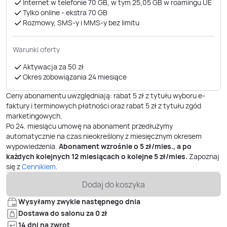
Internet w telefonie 70 GB, w tym 25,05 GB w roamingu UE
Tylko online - ekstra 70 GB
Rozmowy, SMS-y i MMS-y bez limitu
Warunki oferty
Aktywacja za 50 zł
Okres zobowiązania 24 miesiące
Ceny abonamentu uwzględniają: rabat 5 zł z tytułu wyboru e-
faktury i terminowych płatności oraz rabat 5 zł z tytułu zgód
marketingowych.
Po
24
. miesiącu umowę na abonament przedłużymy
automatycznie na czas nieokreślony z miesięcznym okresem
wypowiedzenia.
Abonament wzrośnie o
5
zł/mies., a po
każdych kolejnych 12 miesiącach o kolejne
5
zł/mies.
Zapoznaj
się z
Cennikiem
.
Dodaj do koszyka
Wysyłamy zwykle następnego dnia
Dostawa do salonu za 0 zł
14 dni na zwrot