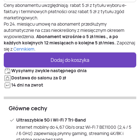
Ceny abonamentu uwzględniają: rabat 5 zł z tytułu wyboru e-
faktury i terminowych płatności oraz rabat 5 zł z tytułu zgód
marketingowych.
Po
24
. miesiącu umowę na abonament przedłużymy
automatycznie na czas nieokreślony z miesięcznym okresem
wypowiedzenia.
Abonament wzrośnie o
5
zł/mies., a po
każdych kolejnych 12 miesiącach o kolejne
5
zł/mies.
Zapoznaj
się z
Cennikiem
.
Dodaj do koszyka
Wysyłamy zwykle następnego dnia
Dostawa do salonu za 0 zł
14 dni na zwrot
Główne cechy
Ultraszybkie 5G i Wi‑Fi 7 Tri‑Band
internet mobilny do 4,67 Gb/s oraz Wi‑Fi 7 BE11000 (2,4 / 5
/ 6 GHz) zapewniają płynny gaming, streaming 4K/8K i
stabilną pracę bez kabli.