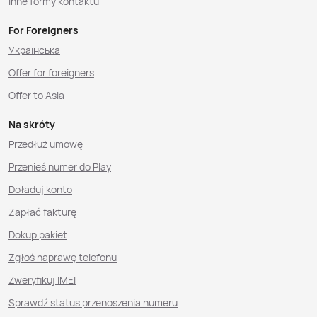
Inne formy kontaktu
For Foreigners
Українська
Offer for foreigners
Offer to Asia
Na skróty
Przedłuż umowę
Przenieś numer do Play
Doładuj konto
Zapłać fakturę
Dokup pakiet
Zgłoś naprawę telefonu
Zweryfikuj IMEI
Sprawdź status przenoszenia numeru