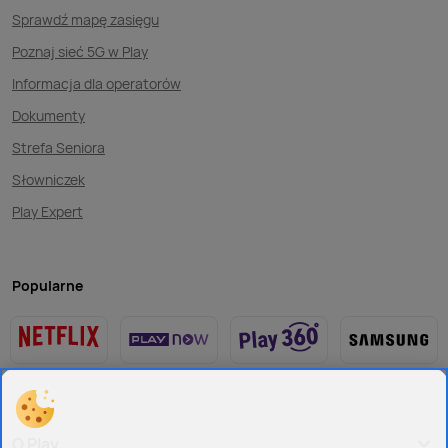
Sprawdź mapę zasięgu
Poznaj sieć 5G w Play
Informacja dla operatorów
Dokumenty
Strefa Seniora
Słowniczek
Play Expert
Popularne
O Play