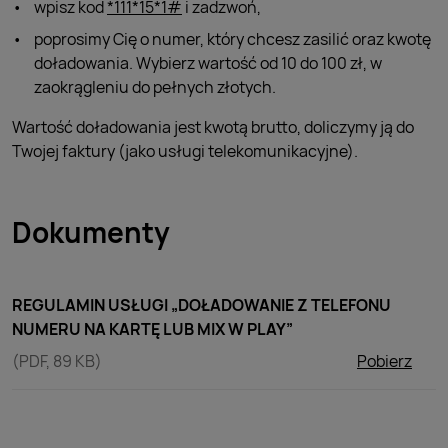
wpisz kod
*111*15*1#
i zadzwoń,
poprosimy Cię o numer, który chcesz zasilić oraz kwotę
doładowania. Wybierz wartość od 10 do 100 zł, w
zaokrągleniu do pełnych złotych.
Wartość doładowania jest kwotą brutto, doliczymy ją do
Twojej faktury (jako usługi telekomunikacyjne).
Dokumenty
REGULAMIN USŁUGI „DOŁADOWANIE Z TELEFONU
NUMERU NA KARTĘ LUB MIX W PLAY”
(PDF, 89 KB)
Pobierz