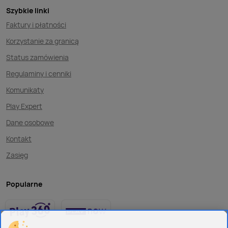
Szybkie linki
Faktury i płatności
Korzystanie za granicą
Status zamówienia
Regulaminy i cenniki
Komunikaty
Play Expert
Dane osobowe
Kontakt
Zasięg
Popularne