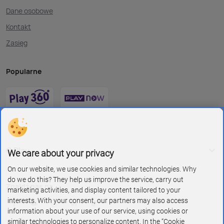
Dane osobowe
Kontakt
Zasięg
Popularne
O Play
We care about your privacy
On our website, we use cookies and similar technologies. Why
do we do this? They help us improve the service, carry out
Znajdź nas na
marketing activities, and display content tailored to your
interests. With your consent, our partners may also access
information about your use of our service, using cookies or
similar technologies to personalize content. In the “Cookie