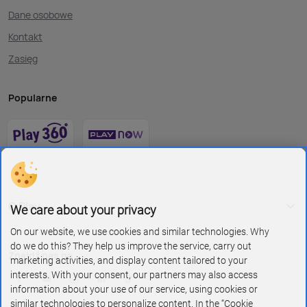
Dane osobowe
Kontakt
Zasięg
Popularne
O Play
We care about your privacy
On our website, we use cookies and similar technologies. Why
do we do this? They help us improve the service, carry out
Znajdź nas na
marketing activities, and display content tailored to your
interests. With your consent, our partners may also access
information about your use of our service, using cookies or
similar technologies to personalize content. In the “Cookie