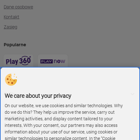
Dane osobowe
Kontakt
Zasięg
Popularne
O Play
We care about your privacy
On our website, we use cookies and similar technologies. Why
do we do this? They help us improve the service, carry out
Znajdź nas na
marketing activities, and display content tailored to your
interests. With your consent, our partners may also access
information about your use of our service, using cookies or
similar technologies to personalize content. In the “Cookie