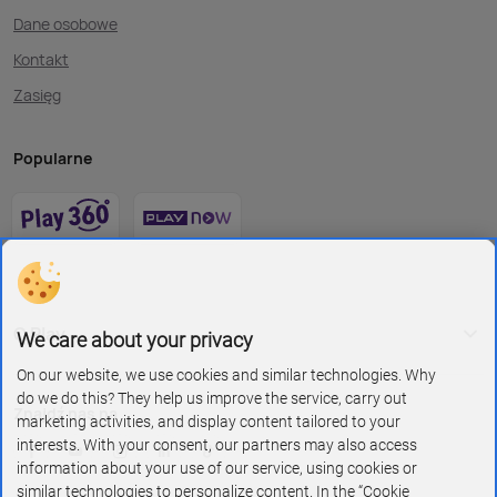
Dane osobowe
Kontakt
Zasięg
Popularne
O Play
We care about your privacy
On our website, we use cookies and similar technologies. Why
do we do this? They help us improve the service, carry out
Znajdź nas na
marketing activities, and display content tailored to your
interests. With your consent, our partners may also access
information about your use of our service, using cookies or
similar technologies to personalize content. In the “Cookie