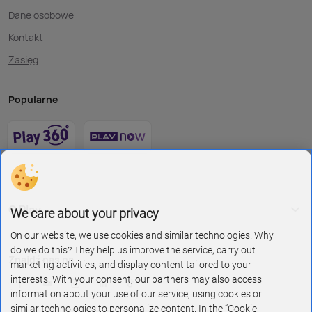
Dane osobowe
Kontakt
Zasięg
Popularne
O Play
We care about your privacy
On our website, we use cookies and similar technologies. Why
do we do this? They help us improve the service, carry out
Znajdź nas na
marketing activities, and display content tailored to your
interests. With your consent, our partners may also access
information about your use of our service, using cookies or
similar technologies to personalize content. In the “Cookie