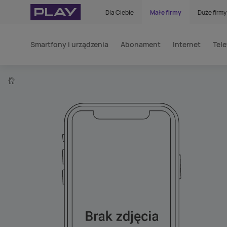
Dla Ciebie
Małe firmy
Duże firmy
Smartfony i urządzenia
Abonament
Internet
Tele
home