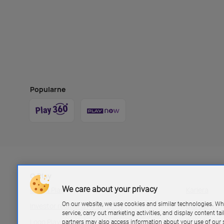
Popularne
O Play
We care about your privacy
Grupa Play
Kariera
On our website, we use cookies and similar technologies. Wh
Investor relations P4 sp. z.o.o
Biuro pras
service, carry out marketing activities, and display content ta
Logo Play
Blog Play
partners may also access information about your use of our s