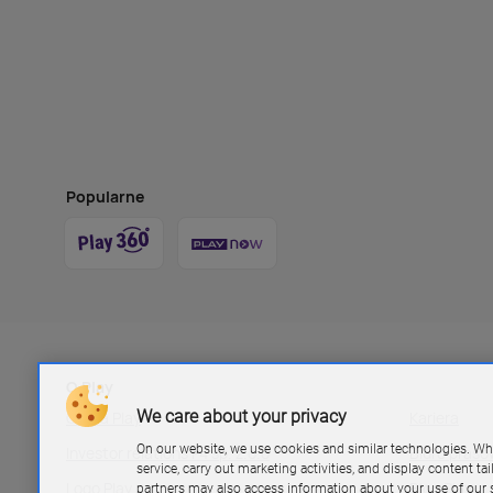
Popularne
O Play
We care about your privacy
Grupa Play
Kariera
On our website, we use cookies and similar technologies. Wh
Investor relations P4 sp. z.o.o
Biuro pras
service, carry out marketing activities, and display content ta
Logo Play
Blog Play
partners may also access information about your use of our s