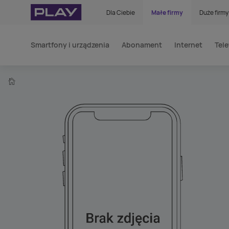
Dla Ciebie
Małe firmy
Duże firmy
Smartfony i urządzenia
Abonament
Internet
Tele
home