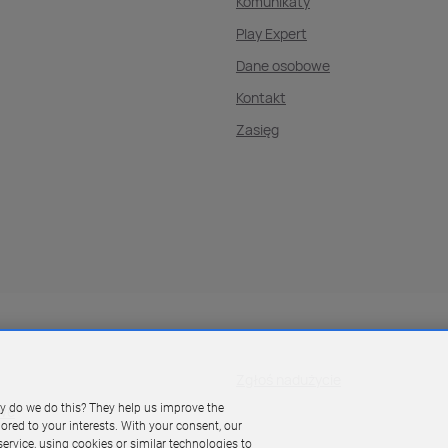
Komunikaty
Play Expert
Dane osobowe
Kontakt
Zasięg
Zgłoś nadużycie
y do we do this? They help us improve the
owe
ilored to your interests. With your consent, our
ervice, using cookies or similar technologies to