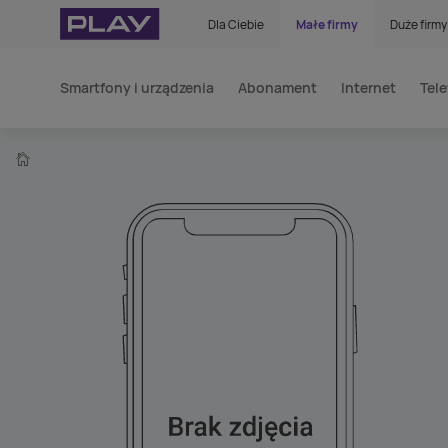
Dla Ciebie
Małe firmy
Duże firmy
Smartfony i urządzenia
Abonament
Internet
Tele
home