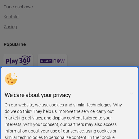
Dane osobowe
Kontakt
Zasięg
Popularne
O Play
We care about your privacy
On our website, we use cookies and similar technologies. Why
do we do this? They help us improve the service, carry out
Znajdź nas na
marketing activities, and display content tailored to your
interests. With your consent, our partners may also access
information about your use of our service, using cookies or
similar technologies to personalize content. In the “Cookie