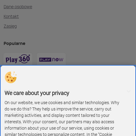
Dane osobowe
Kontakt
Zasięg
Popularne
O Play
We care about your privacy
On our website, we use cookies and similar technologies. Why
do we do this? They help us improve the service, carry out
Znajdź nas na
marketing activities, and display content tailored to your
interests. With your consent, our partners may also access
information about your use of our service, using cookies or
similar technologies to personalize content. In the “Cookie