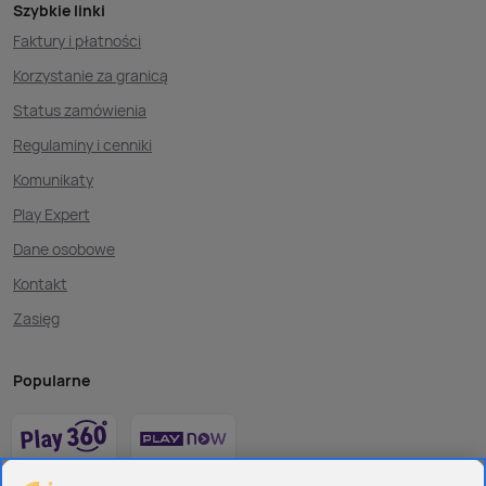
Szybkie linki
Faktury i płatności
Korzystanie za granicą
Status zamówienia
Regulaminy i cenniki
Komunikaty
Play Expert
Dane osobowe
Kontakt
Zasięg
Popularne