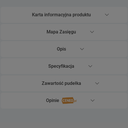
Karta informacyjna produktu
Rozwiń sekcję Karta informacyjna produktu
Mapa Zasięgu
Rozwiń sekcję Mapa Zasięgu
Opis
Rozwiń sekcję Opis
Specyfikacja
Rozwiń sekcję Specyfikacja
Zawartość pudełka
Rozwiń sekcję Zawartość pudełka
Opinie
Rozwiń sekcję Opinie