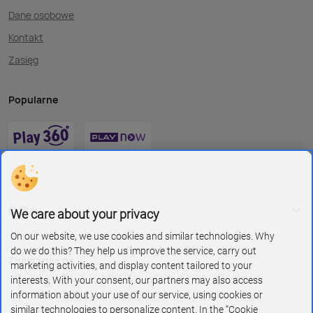
Dane osobowe
Kontakt
Zasięg
Popularne
O Play
We care about your privacy
On our website, we use cookies and similar technologies. Why
do we do this? They help us improve the service, carry out
Znajdź nas na
marketing activities, and display content tailored to your
interests. With your consent, our partners may also access
information about your use of our service, using cookies or
similar technologies to personalize content. In the “Cookie