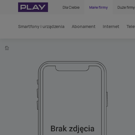
Dla Ciebie
Małe firmy
Duże firmy
Smartfony i urządzenia
Abonament
Internet
Tele
home