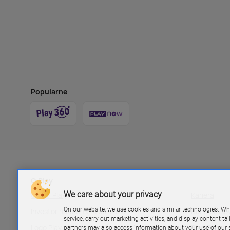
Popularne
O Play
We care about your privacy
Grupa Play
Kariera
On our website, we use cookies and similar technologies. Wh
Investor relations P4 sp. z.o.o
Biuro pras
service, carry out marketing activities, and display content ta
Logo Play
Blog Play
partners may also access information about your use of our s