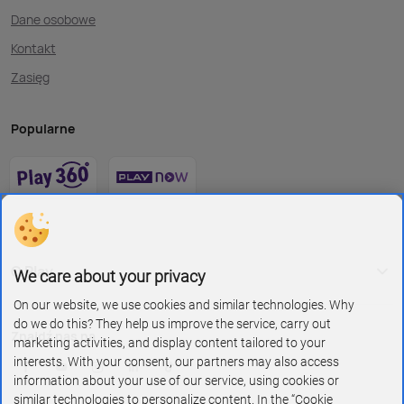
Dane osobowe
Kontakt
Zasięg
Popularne
O Play
We care about your privacy
On our website, we use cookies and similar technologies. Why
do we do this? They help us improve the service, carry out
Znajdź nas na
marketing activities, and display content tailored to your
interests. With your consent, our partners may also access
information about your use of our service, using cookies or
similar technologies to personalize content. In the “Cookie