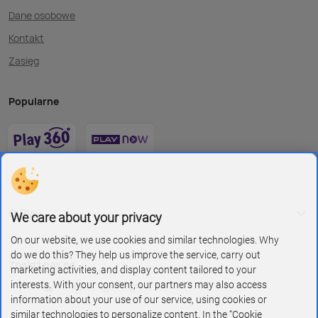
Dane osobowe
Kontakt
Zasięg
Popularne
O Play
We care about your privacy
On our website, we use cookies and similar technologies. Why
do we do this? They help us improve the service, carry out
Znajdź nas na
marketing activities, and display content tailored to your
interests. With your consent, our partners may also access
information about your use of our service, using cookies or
similar technologies to personalize content. In the “Cookie