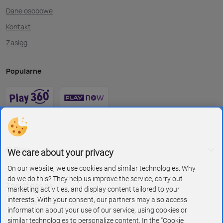
Dane osobowe
Kontakt
Zasięg
Popularne
O Play
We care about your privacy
On our website, we use cookies and similar technologies. Why
do we do this? They help us improve the service, carry out
Znajdź nas na
marketing activities, and display content tailored to your
interests. With your consent, our partners may also access
information about your use of our service, using cookies or
similar technologies to personalize content. In the “Cookie