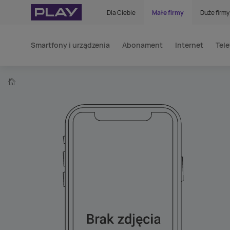
Dla Ciebie
Małe firmy
Duże firmy
Smartfony i urządzenia
Abonament
Internet
Tele
home