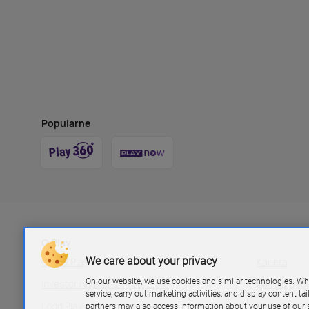
Popularne
O Play
We care about your privacy
Grupa Play
Kariera
On our website, we use cookies and similar technologies. Wh
Investor relations P4 sp. z.o.o
Biuro pras
service, carry out marketing activities, and display content ta
Logo Play
Blog Play
partners may also access information about your use of our s