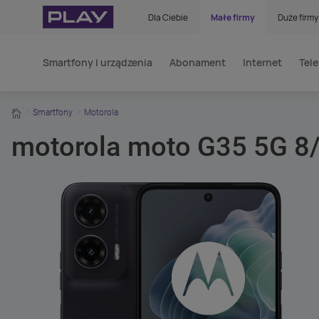
Dla Ciebie
Małe firmy
Duże firmy
Smartfony i urządzenia
Abonament
Internet
Tele
home
Smartfony
Motorola
motorola moto G35 5G 