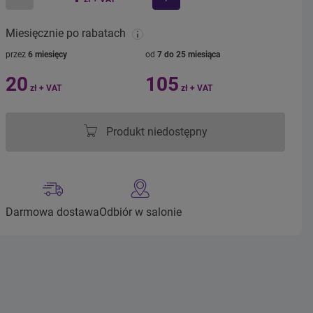
mniej
więcej
Miesięcznie po rabatach
przez
6 miesięcy
od
7 do 25 miesiąca
20
105
zł + VAT
zł + VAT
Produkt niedostępny
Darmowa dostawa
Odbiór w salonie