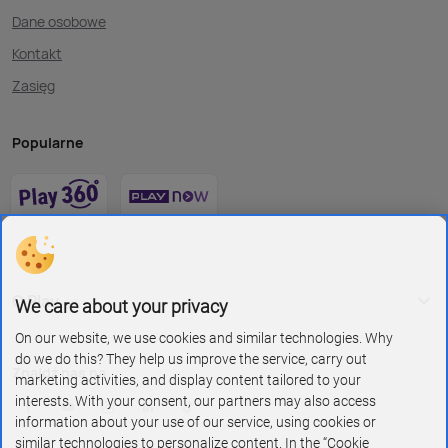
Dane osobowe
Kontakt
Zasięg
Popularne
O Play
We care about your privacy
On our website, we use cookies and similar technologies. Why
do we do this? They help us improve the service, carry out
Znajdź nas na
marketing activities, and display content tailored to your
interests. With your consent, our partners may also access
information about your use of our service, using cookies or
similar technologies to personalize content. In the “Cookie