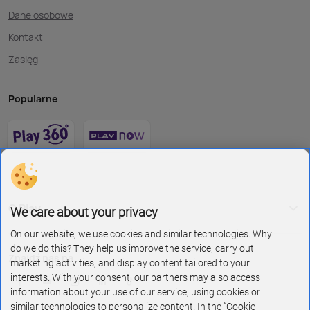
Dane osobowe
Kontakt
Zasięg
Popularne
O Play
We care about your privacy
On our website, we use cookies and similar technologies. Why
do we do this? They help us improve the service, carry out
Znajdź nas na
marketing activities, and display content tailored to your
interests. With your consent, our partners may also access
information about your use of our service, using cookies or
similar technologies to personalize content. In the “Cookie