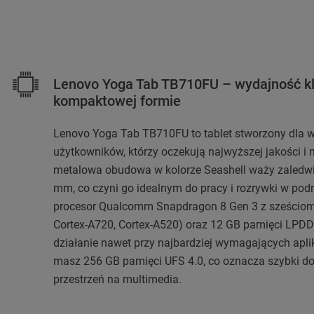
Lenovo Yoga Tab TB710FU – wydajność k
kompaktowej formie
Lenovo Yoga Tab TB710FU to tablet stworzony dla
użytkowników, którzy oczekują najwyższej jakości i 
metalowa obudowa w kolorze Seashell waży zaledwi
mm, co czyni go idealnym do pracy i rozrywki w po
procesor Qualcomm Snapdragon 8 Gen 3 z sześcioma
Cortex-A720, Cortex-A520) oraz 12 GB pamięci LPDD
działanie nawet przy najbardziej wymagających apli
masz 256 GB pamięci UFS 4.0, co oznacza szybki do
przestrzeń na multimedia.