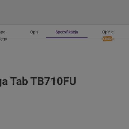
apa
Opis
Specyfikacja
Opinie
ięgu
oga Tab TB710FU