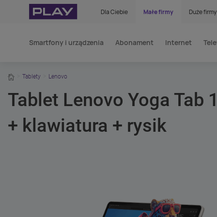
Dla Ciebie
Małe firmy
Duże firmy
Smartfony i urządzenia
Abonament
Internet
Tele
home
Tablety
Lenovo
Tablet Lenovo Yoga Tab
+ klawiatura + rysik