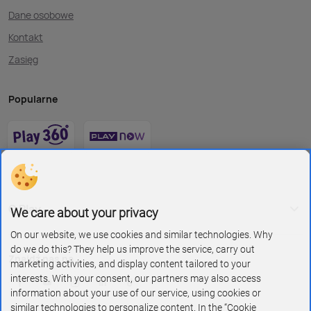
Dane osobowe
Kontakt
Zasięg
Popularne
O Play
We care about your privacy
On our website, we use cookies and similar technologies. Why
do we do this? They help us improve the service, carry out
Znajdź nas na
marketing activities, and display content tailored to your
interests. With your consent, our partners may also access
information about your use of our service, using cookies or
similar technologies to personalize content. In the “Cookie