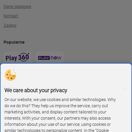
Dane osobowe
Kontakt
Zasięg
Popularne
O Play
We care about your privacy
On our website, we use cookies and similar technologies. Why
do we do this? They help us improve the service, carry out
Znajdź nas na
marketing activities, and display content tailored to your
interests. With your consent, our partners may also access
information about your use of our service, using cookies or
similar technologies to personalize content. In the “Cookie