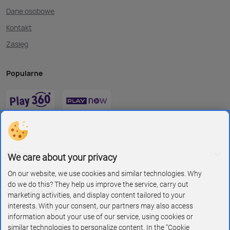
Dane osobowe
Kontakt
Zasięg
Popularne
O Play
We care about your privacy
On our website, we use cookies and similar technologies. Why
do we do this? They help us improve the service, carry out
Znajdź nas na
marketing activities, and display content tailored to your
interests. With your consent, our partners may also access
information about your use of our service, using cookies or
similar technologies to personalize content. In the “Cookie