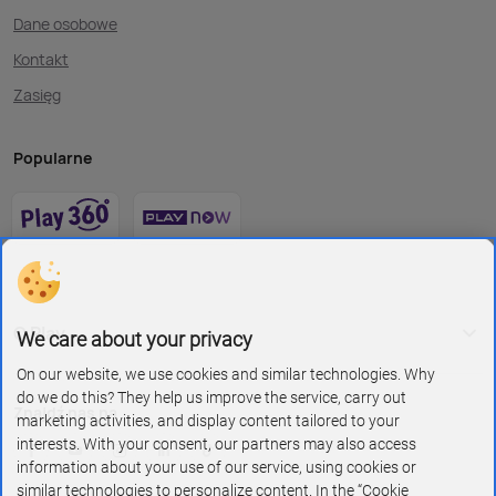
Dane osobowe
Kontakt
Zasięg
Popularne
O Play
We care about your privacy
On our website, we use cookies and similar technologies. Why
do we do this? They help us improve the service, carry out
Znajdź nas na
marketing activities, and display content tailored to your
interests. With your consent, our partners may also access
information about your use of our service, using cookies or
similar technologies to personalize content. In the “Cookie