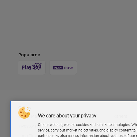
Popularne
O Play
We care about your privacy
Grupa Play
Kariera
On our website, we use cookies and similar technologies. Wh
Investor relations P4 sp. z.o.o
Biuro pras
service, carry out marketing activities, and display content ta
Logo Play
Blog Play
partners may also access information about your use of our s