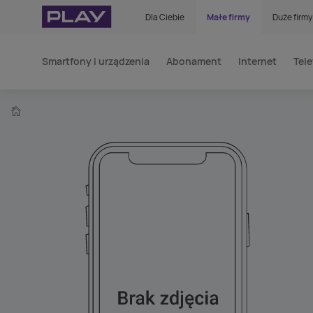
Dla Ciebie
Małe firmy
Duże firmy
Smartfony i urządzenia
Abonament
Internet
Tele
home