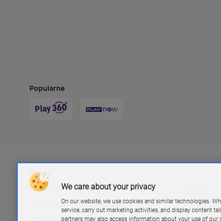
Popularne
O Play
We care about your privacy
Grupa Play
Kariera
On our website, we use cookies and similar technologies. Wh
Investor relations P4 sp. z.o.o
Biuro pras
service, carry out marketing activities, and display content ta
Logo Play
Blog Play
partners may also access information about your use of our s