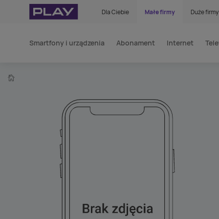
Dla Ciebie
Małe firmy
Duże firmy
Smartfony i urządzenia
Abonament
Internet
Tele
home