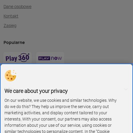
Dane osobowe
Kontakt
Zasięg
Popularne
O Play
We care about your privacy
On our website, we use cookies and similar technologies. Why
do we do this? They help us improve the service, carry out
Znajdź nas na
marketing activities, and display content tailored to your
interests. With your consent, our partners may also access
information about your use of our service, using cookies or
similar technologies to personalize content. In the “Cookie