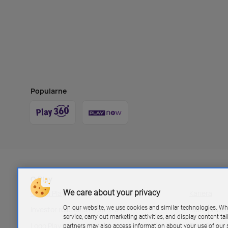
Popularne
O Play
We care about your privacy
Grupa Play
Kariera
On our website, we use cookies and similar technologies. Wh
Investor relations P4 sp. z.o.o
Biuro pras
service, carry out marketing activities, and display content ta
Logo Play
Blog Play
partners may also access information about your use of our s