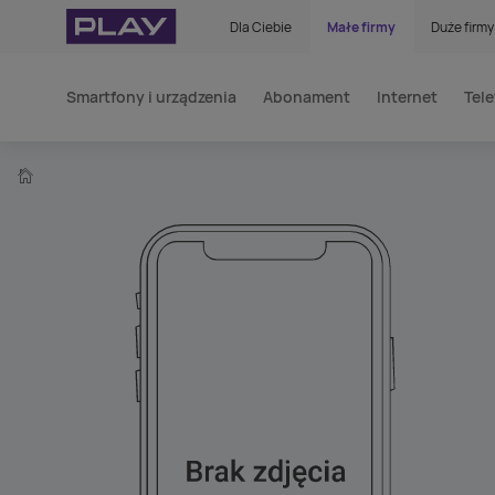
Dla Ciebie
Małe firmy
Duże firmy
Smartfony i urządzenia
Abonament
Internet
Tele
home