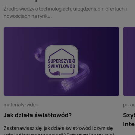
Źródło wiedzy o technologiach, urządzeniach, ofertach i
nowościach na rynku.
materialy-video
pora
Jak działa światłowód?
Szyb
inte
Zastanawiasz się, jak działa światłowód i czym się