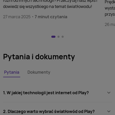
różni od innych technologii? Przeczytaj nasz wpis i
Prędk
dowiedz się wszystkiego na temat światłowodu!
wysta
przys
27 marca 2025
7 minut czytania
26 m
Pytania i dokumenty
Pytania
Dokumenty
1. W jakiej technologii jest internet od Play?
2. Dlaczego warto wybrać światłowód od Play?