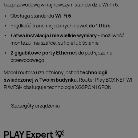
bezprzewodową w najnowszym standardzie Wi-Fi 6.
Obsługa standardu
Wi-Fi 6
Prędkość transmisji danych nawet
do 1 Gb/s
Łatwa instalacja i niewielkie wymiary
- możliwość
montażu na szafce, suficie lub ścianie
2 gigabitowe porty Ethernet
do podłączenia
przewodowego
Model routera uzależniony jest od
technologii
świadczonej w Twoim budynku
. Router Play BOX NET WI-
FI/MESH obsługuje technologie XGSPON i GPON.
Szczegóły urządzenia
PLAY Expert 💡