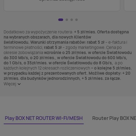
Dodatkowo za wypożyczenie routera:
+ 5 zł/mies. Oferta dostępna
na wybranych obszarach, dla nowych Klientów
światłowodu. Warunki otrzymania rabatów: rabat 5 zł
– e-faktura i
terminowe płatności,
rabat 5 zł
– zgody marketingowe. Cena po
okresie zobowiązania
wzrośnie o 25 zł/mies. w ofercie Światłowodu
do 300 Mb/s, o 20 zł/mies.
,
w ofercie Światłowodu do 600 Mb/s,
do 1 Gb/s, o 35zł/mies. w ofercie Światłowodu do 8 Gb/s,
a po
każdych kolejnych 12 okresach rozliczeniowych
– o kolejne 5 zł/mies.
w przypadku każdej z prezentowanych ofert. Możliwe dopłaty: + 20
zł/mies. dla budynków jednorodzinnych, + 5 zł/mies. za łącze.
Więcej
Play BOX NET ROUTER WI-FI/MESH
Router Play BOX N