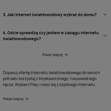
3. Jaki internet światłowodowy wybrać do domu?
4. Gdzie sprawdzę czy jestem w zasięgu internetu
światłowodowego?
Pokaż więcej
Dopasuj ofertę internetu światłowodowego do swoich
Dopasuj ofertę internetu światłowodowego do swoich
potrzeb i korzystaj z błyskawicznego, niezawodnego
potrzeb i korzystaj z błyskawicznego, niezawodnego
łącza. Wybierz Play i ciesz się z szybkiego internetu
łącza. Wybierz Play i ciesz się z szybkiego internetu
w swoim domu.
w swoim domu.
Pokaż więcej
Internet światłowodowy – cena,
Internet światłowodowy – cena,