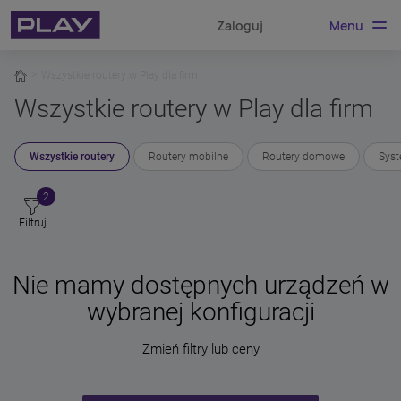
Menu
Zaloguj
home
Wszystkie routery w Play dla firm
Wszystkie routery w Play dla firm
Wszystkie routery
Routery mobilne
Routery domowe
Sys
2
Filtruj
Nie mamy dostępnych urządzeń w
wybranej konfiguracji
Zmień filtry lub ceny