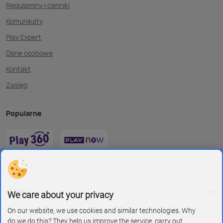
Regulaminy i cenniki
Komunikaty
Play Expert
Dane osobowe
Kontakt
Zasięg
Popularne
O Play
We care about your privacy
On our website, we use cookies and similar technologies. Why
do we do this? They help us improve the service, carry out