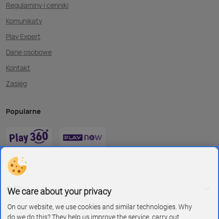
Regulaminy i cenniki
Komunikaty
Play Expert
Dane osobowe
Kontakt
Zasięg
Popularne
O Play
We care about your privacy
On our website, we use cookies and similar technologies. Why
do we do this? They help us improve the service, carry out