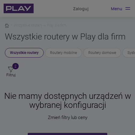
Menu
Zaloguj
home
Wszystkie routery w Play dla firm
Wszystkie routery w Play dla firm
Wszystkie routery
Routery mobilne
Routery domowe
Sys
2
Filtruj
Nie mamy dostępnych urządzeń w
wybranej konfiguracji
Zmień filtry lub ceny