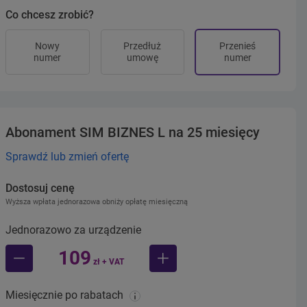
Co chcesz zrobić?
Nowy
Przedłuż
Przenieś
numer
umowę
numer
Abonament SIM BIZNES L na 25 miesięcy
Sprawdź lub zmień ofertę
Dostosuj cenę
Wyższa wpłata jednorazowa obniży opłatę miesięczną
Jednorazowo za urządzenie
109
zł + VAT
mniej
więcej
Miesięcznie po rabatach