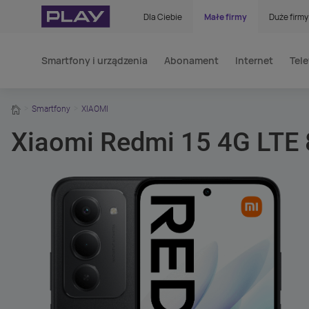
Dla Ciebie
Małe firmy
Duże firmy
Smartfony i urządzenia
Abonament
Internet
Tele
home
Smartfony
XIAOMI
Xiaomi Redmi 15 4G LTE