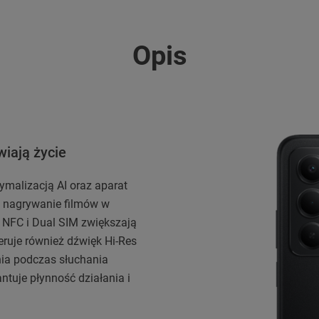
Opis
wiają życie
malizacją AI oraz aparat
 i nagrywanie filmów w
ia NFC i Dual SIM zwiększają
ruje również dźwięk Hi-Res
nia podczas słuchania
ntuje płynność działania i