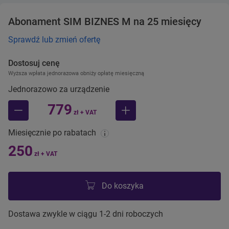
Abonament SIM BIZNES M na 25 miesięcy
Sprawdź lub zmień ofertę
Dostosuj cenę
Wyższa wpłata jednorazowa obniży opłatę miesięczną
Jednorazowo za urządzenie
779
zł + VAT
mniej
więcej
Miesięcznie po rabatach
250
zł + VAT
Do koszyka
Dostawa zwykle w ciągu 1-2 dni roboczych