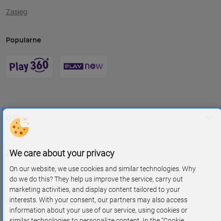
Zasięg
Popularne
O Play
We care about your privacy
Znajdź nas na
On our website, we use cookies and similar technologies. Why
do we do this? They help us improve the service, carry out
marketing activities, and display content tailored to your
interests. With your consent, our partners may also access
Copyright © 2026 Play - wszelkie prawa zastrzeżone
information about your use of our service, using cookies or
similar technologies to personalize content. In the “Cookie