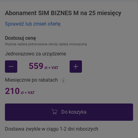
Abonament SIM BIZNES M na 25 miesięcy
Sprawdź lub zmień ofertę
Dostosuj cenę
Wyższa wpłata jednorazowa obniży opłatę miesięczną
Jednorazowo za urządzenie
559
zł + VAT
mniej
więcej
Miesięcznie po rabatach
210
zł + VAT
Do koszyka
Dostawa zwykle w ciągu 1-2 dni roboczych