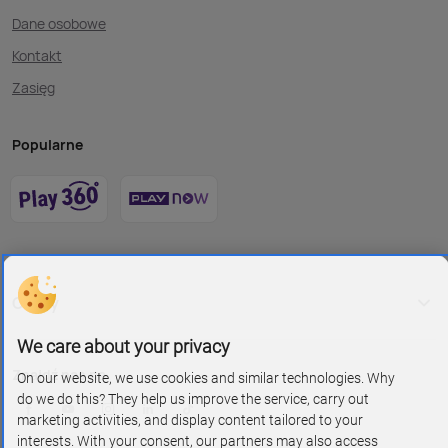
Dane osobowe
Kontakt
Zasięg
Popularne
O Play
We care about your privacy
Znajdź nas na
On our website, we use cookies and similar technologies. Why
do we do this? They help us improve the service, carry out
marketing activities, and display content tailored to your
interests. With your consent, our partners may also access