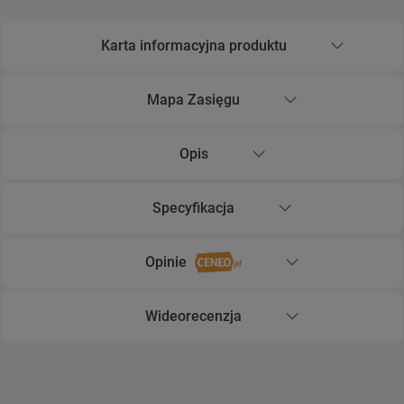
Karta informacyjna produktu
Rozwiń sekcję Karta informacyjna produktu
Mapa Zasięgu
Rozwiń sekcję Mapa Zasięgu
Opis
Rozwiń sekcję Opis
Specyfikacja
Rozwiń sekcję Specyfikacja
Opinie
Rozwiń sekcję Opinie
Wideorecenzja
Rozwiń sekcję Wideorecenzja