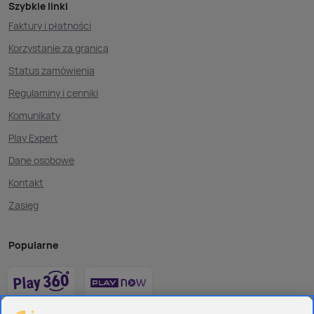
Szybkie linki
Faktury i płatności
Korzystanie za granicą
Status zamówienia
Regulaminy i cenniki
Komunikaty
Play Expert
Dane osobowe
Kontakt
Zasięg
Popularne