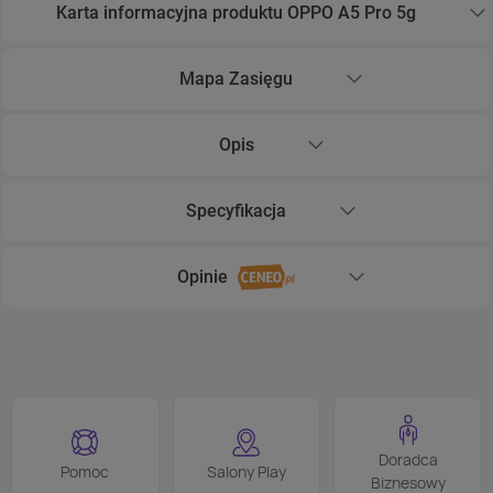
Karta informacyjna produktu OPPO A5 Pro 5g
Rozwiń sekcję Karta informacyjna produktu OPPO A5 Pr
Mapa Zasięgu
Rozwiń sekcję Mapa Zasięgu
Opis
Rozwiń sekcję Opis
Specyfikacja
Rozwiń sekcję Specyfikacja
Opinie
Rozwiń sekcję Opinie
Doradca
Pomoc
Salony Play
Biznesowy