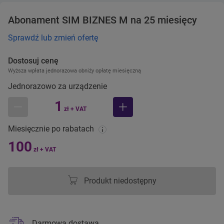
Abonament SIM BIZNES M na 25 miesięcy
Sprawdź lub zmień ofertę
Dostosuj cenę
Wyższa wpłata jednorazowa obniży opłatę miesięczną
Jednorazowo za urządzenie
1
zł + VAT
mniej
więcej
Miesięcznie po rabatach
100
zł + VAT
Produkt niedostępny
Darmowa dostawa