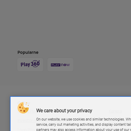
Popularne
O Play
We care about your privacy
Grupa Play
Kariera
On our website, we use cookies and similar technologies. Wh
Investor relations P4 sp. z.o.o
Biuro pras
service, carry out marketing activities, and display content ta
Logo Play
Blog Play
partners may also access information about your use of our s