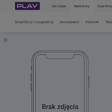
Dla Ciebie
Małe firmy
Duże firmy
Smartfony i urządzenia
Abonament
Internet
Tele
home